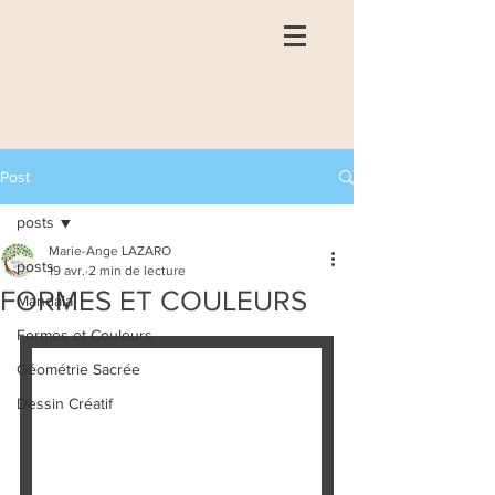
Post
posts
Marie-Ange LAZARO
posts
19 avr.
2 min de lecture
FORMES ET COULEURS
Mandala
Formes et Couleurs
Géométrie Sacrée
Dessin Créatif