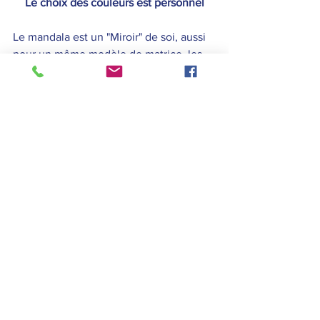
Le choix des couleurs est personnel
Le mandala est un "Miroir" de soi, aussi 
pour un même modèle de matrice, les 
couleurs (les formes et les symboles) 
seront placées selon l'intuition de 
chacun.
Dans le cadre que je propose, votre 
mandala est 
VOTRE
 création, 
VOTRE
expression personnelle. Vous êtes donc 
libre du choix des couleurs.
A TITRE INDICATIF VOICI LES 
COULEURS TRADITIONNELLES MISE A 
DISPOSITION