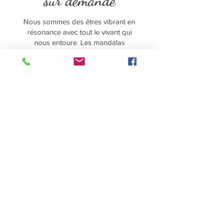
sur demande
Nous sommes des êtres vibrant en
résonance avec tout le vivant qui
nous entoure. Les mandalas
vibratoires nous permettent
d'alimenter ou d'augmenter nos
propres vibrations pour élargir notre
conscience.
Ils sont construits à partir d'éléments
de votre choix :
un ou plusieurs mots, voire une
phrase simple et courte
un prénom seul, ou un prénom +
un nom
une date de naissance, de
mariage, ou une date importante
pour soi
un nom de lieu (important pour
vous)