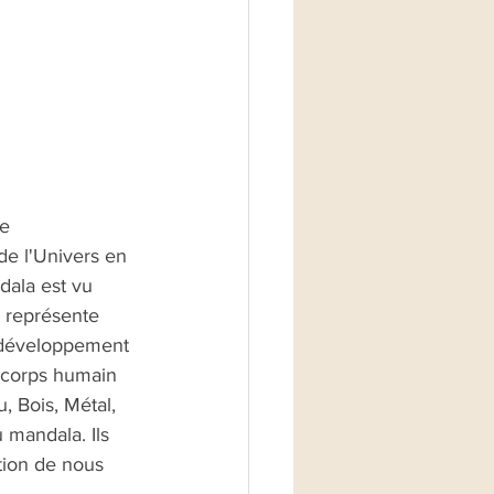
e 
de l'Univers en 
dala est vu 
l représente 
e développement 
e corps humain 
, Bois, Métal, 
 mandala. Ils 
ction de nous 