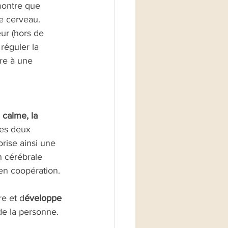
montre que 
e cerveau. 
ur (hors de 
réguler la 
re à une 
 
calme, la 
les deux 
rise ainsi une 
n cérébrale 
en coopération.
ère et d
éveloppe 
de la personne.