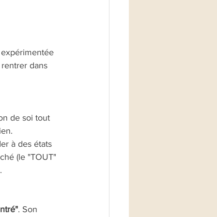
e expérimentée 
rentrer dans 
n de soi tout 
ien. 
r à des états 
syché (le "TOUT" 
.
ntré"
. Son 