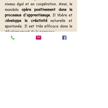
niveau égal et en coopération. Ainsi, le
mandala
opère positivement dans le
processus d'apprentissage
. Il libère et
d
éveloppe la créativité
naturelle et
spontanée. Il est très efficace dans le
développement de la personne.
LE MANDALA OUVRE A LA
CREATIVITE
​"Organiser son chao intérieur,
Rassembler les éléments épars en