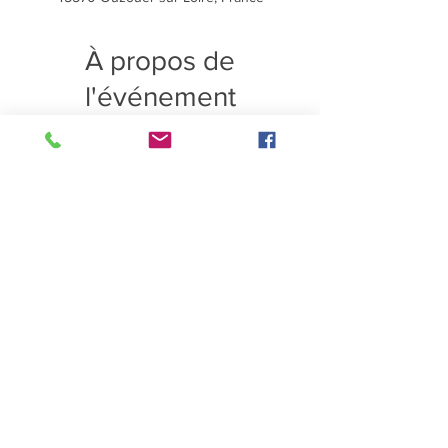
À propos de
l'événement
Pratique qui vous invite à faire un joli dessin 
et/ou aller plus loin dans la connaissance de 
vous-même. Elle éclaire vos choix de vie et 
procure légèreté et satisfaction.
1thème/1dessin
l'Arbre de mes aspirations
Partager cet
événement