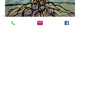
Pratique qui vous invite à faire un joli dessin 
et/ou aller plus loin dans la connaissance de 
vous-même. Elle éclaire vos choix de vie et 
procure légèreté et satisfaction
1thème/1dessin
L'Arbre de mes aspirations
Cet atelier est au tarif de 
30€ par personne
, 
Afficher plus