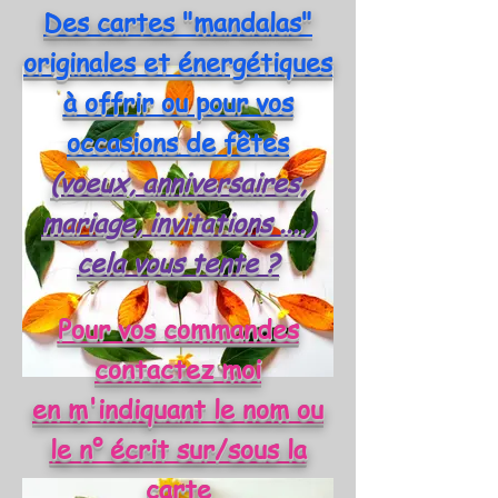
Des cartes "mandalas"
originales et énergétiques
à offrir ou pour vos
occasions de fêtes
(voeux, anniversaires,
mariage, invitations ....)
cela vous tente ?
Pour vos commandes
contactez moi
en m'indiquant le nom ou
le n° écrit sur/sous la
carte