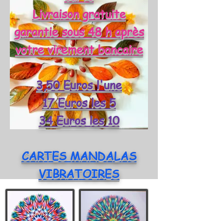
Livraison gratuite
garantie sous 48 h après
votre virement bancaire
3,50 Euros l'une
17 Euros les 5
34 Euros les 10
CARTES MANDALAS
VIBRATOIRES