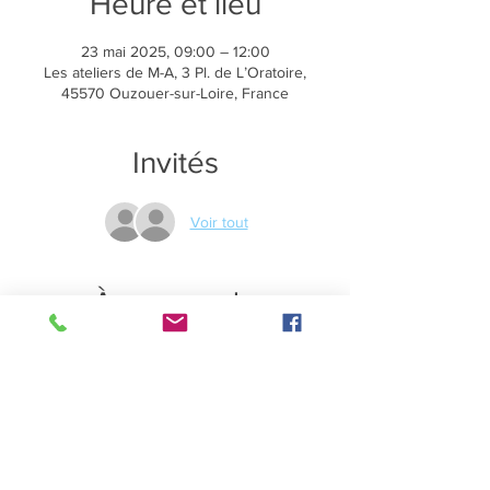
Heure et lieu
23 mai 2025, 09:00 – 12:00
Les ateliers de M-A, 3 Pl. de L’Oratoire,
45570 Ouzouer-sur-Loire, France
Invités
Voir tout
À propos de
l'événement
Dessiner dans la détente, le plaisir et 
maintenir son équilibre intérieur
en groupe ou en individuel
Cet atelier est au tarif de 
25€ par personne
, 